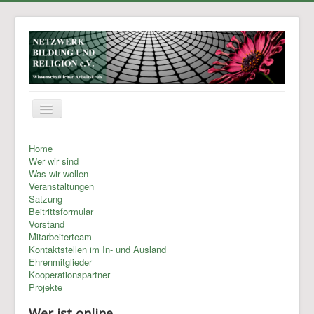
Kontakt
Home
Wer wir sind
Links
Was wir wollen
Veranstaltungen
Impressum
Satzung
Beitrittsformular
Login
Vorstand
Mitarbeiterteam
Kontaktstellen im In- und Ausland
Ehrenmitglieder
Kooperationspartner
Projekte
Wer ist online